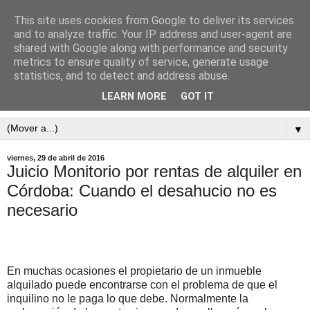
This site uses cookies from Google to deliver its services
ABOGADOS
and to analyze traffic. Your IP address and user-agent are
shared with Google along with performance and security
DESAHUCIOS
metrics to ensure quality of service, generate usage
statistics, and to detect and address abuse.
LP ABOGADOS 957926466 www.lpabogados.es
LEARN MORE
GOT IT
▼
viernes, 29 de abril de 2016
Juicio Monitorio por rentas de alquiler en
Córdoba: Cuando el desahucio no es
necesario
En muchas ocasiones el propietario de un inmueble
alquilado puede encontrarse con el problema de que el
inquilino no le paga lo que debe. Normalmente la